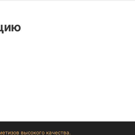
цию
метизов высокого качества.